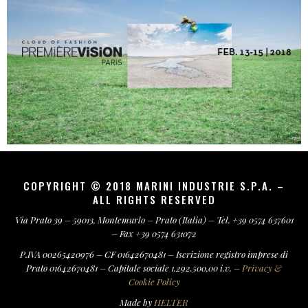
COPYRIGHT © 2018 MARINI INDUSTRIE S.P.A. –
ALL RIGHTS RESERVED
Via Prato 39 – 59013, Montemurlo – Prato (Italia) – Tel. +39 0574 637601
– Fax +39 0574 631072
P.IVA 00265420976 – CF 01642670481 – Iscrizione registro imprese di
Prato 01642670481 – Capitale sociale 1.292.500,00 i.v. –
Privacy &
Cookie Policy
Made by
HELTER