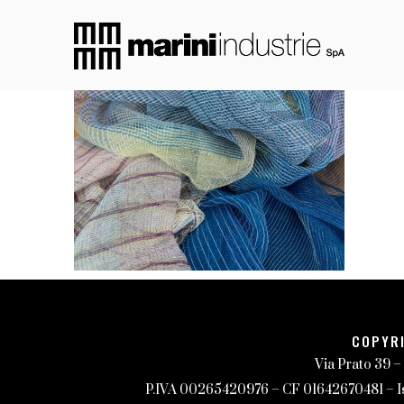
COPYRI
Via Prato 39 –
P.IVA 00265420976 – CF 01642670481 – Iscr