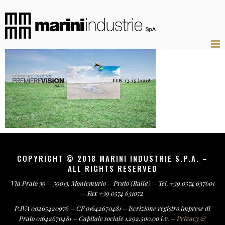
COPYRIGHT © 2018 MARINI INDUSTRIE S.P.A. –
ALL RIGHTS RESERVED
Via Prato 39 – 59013, Montemurlo – Prato (Italia) – Tel. +39 0574 637601
– Fax +39 0574 631072
P.IVA 00265420976 – CF 01642670481 – Iscrizione registro imprese di
Prato 01642670481 – Capitale sociale 1.292.500,00 i.v. –
Privacy &