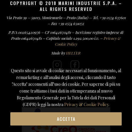
COPYRIGHT © 2018 MARINI INDUSTRIE S.P.A. –
ALL RIGHTS RESERVED
Via Prato 39 – 59013, Montemurlo – Prato (Italia) – Tel. +39 0574 637601
– Fax +39 0574 631072
P.IVA 00265420976 – CF 01642670481 – Iscrizione registro imprese di
Prato 01642670481 – Capitale sociale 1.292.500,00 i.v. –
Privacy &
Cookie Policy
Made by
HELTER
Questo sito si avvale di cookie necessari al funzionamento, al
remarketing e all'analisi degli accessi, cliccando il tasto
"Accetta" acconsenti all’uso dei cookie. Per saperne di più su
ISCRIVITI ALLA NEWSLETTER
come trattiamo i tuoi dati in ottemperanza al nuovo
Regolamento Generale per la Tutela dei dati Personali
(GDPR) leggi la nostra
Privacy & Cookie Policy
.
ACCETTA