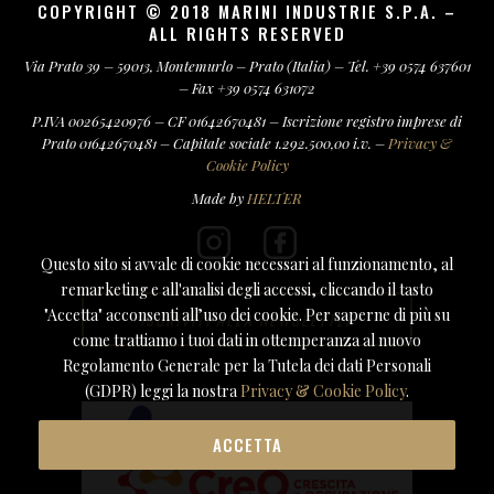
COPYRIGHT © 2018 MARINI INDUSTRIE S.P.A. –
ALL RIGHTS RESERVED
Via Prato 39 – 59013, Montemurlo – Prato (Italia) – Tel. +39 0574 637601
– Fax +39 0574 631072
P.IVA 00265420976 – CF 01642670481 – Iscrizione registro imprese di
Prato 01642670481 – Capitale sociale 1.292.500,00 i.v. –
Privacy &
Cookie Policy
Made by
HELTER
Questo sito si avvale di cookie necessari al funzionamento, al
remarketing e all'analisi degli accessi, cliccando il tasto
"Accetta" acconsenti all’uso dei cookie. Per saperne di più su
ISCRIVITI ALLA NEWSLETTER
come trattiamo i tuoi dati in ottemperanza al nuovo
Regolamento Generale per la Tutela dei dati Personali
(GDPR) leggi la nostra
Privacy & Cookie Policy
.
ACCETTA